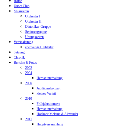
Home
Unser Club
Musizieren
Orchester I
Orchester II
Diatoniker-Gruppe
Seniorengruppe
Übungszeiten
Vereinsleitung
ehemailige Clubleiter
Satzung
Chronik
Berichte & Fotos
2002
2004
Herbstunterhaltung
2006
Jubiläumskonzert
kleines Varieté
2010
Frühjahrskonzert
Herbstunterhaltung
Hochzeit Melanie & Alexander
2011
Hauptversammlung