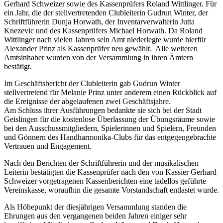
Gerhard Schweizer sowie des Kassenprüfers Roland Wittlinger. Für
ein Jahr, die der stellvertretenden Clubleiterin Gudrun Winter, der
Schriftführerin Dunja Horwath, der Inventarverwalterin Jutta
Knezevic und des Kassenprüfers Michael Horwath. Da Roland
Wittlinger nach vielen Jahren sein Amt niederlegte wurde hierfür
Alexander Prinz als Kassenprüfer neu gewählt. Alle weiteren
Amtsinhaber wurden von der Versammlung in ihren Ämtern
bestätigt.
Im Geschäftsbericht der Clubleiterin gab Gudrun Winter
stellvertretend für Melanie Prinz unter anderem einen Rückblick auf
die Ereignisse der abgelaufenen zwei Geschäftsjahre.
Am Schluss ihrer Ausführungen bedankte sie sich bei der Stadt
Geislingen für die kostenlose Überlassung der Übungsräume sowie
bei den Ausschussmitgliedern, Spielerinnen und Spielern, Freunden
und Gönnern des Handharmonika-Clubs für das entgegengebrachte
Vertrauen und Engagement.
Nach den Berichten der Schriftführerin und der musikalischen
Leiterin bestätigten die Kassenprüfer nach den von Kassier Gerhard
Schweizer vorgetragenen Kassenberichten eine tadellos geführte
Vereinskasse, woraufhin die gesamte Vorstandschaft entlastet wurde.
Als Höhepunkt der diesjährigen Versammlung standen die
Ehrungen aus den vergangenen beiden Jahren einiger sehr