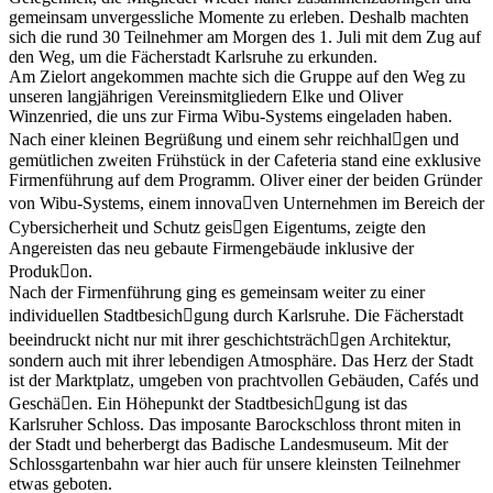
gemeinsam unvergessliche Momente zu erleben. Deshalb machten
sich die rund 30 Teilnehmer am Morgen des 1. Juli mit dem Zug auf
den Weg, um die Fächerstadt Karlsruhe zu erkunden.
Am Zielort angekommen machte sich die Gruppe auf den Weg zu
unseren langjährigen Vereinsmitgliedern Elke und Oliver
Winzenried, die uns zur Firma Wibu-Systems eingeladen haben.
Nach einer kleinen Begrüßung und einem sehr reichhal􀆟gen und
gemütlichen zweiten Frühstück in der Cafeteria stand eine exklusive
Firmenführung auf dem Programm. Oliver einer der beiden Gründer
von Wibu-Systems, einem innova􀆟ven Unternehmen im Bereich der
Cybersicherheit und Schutz geis􀆟gen Eigentums, zeigte den
Angereisten das neu gebaute Firmengebäude inklusive der
Produk􀆟on.
Nach der Firmenführung ging es gemeinsam weiter zu einer
individuellen Stadtbesich􀆟gung durch Karlsruhe. Die Fächerstadt
beeindruckt nicht nur mit ihrer geschichtsträch􀆟gen Architektur,
sondern auch mit ihrer lebendigen Atmosphäre. Das Herz der Stadt
ist der Marktplatz, umgeben von prachtvollen Gebäuden, Cafés und
Geschä􀅌en. Ein Höhepunkt der Stadtbesich􀆟gung ist das
Karlsruher Schloss. Das imposante Barockschloss thront miten in
der Stadt und beherbergt das Badische Landesmuseum. Mit der
Schlossgartenbahn war hier auch für unsere kleinsten Teilnehmer
etwas geboten.