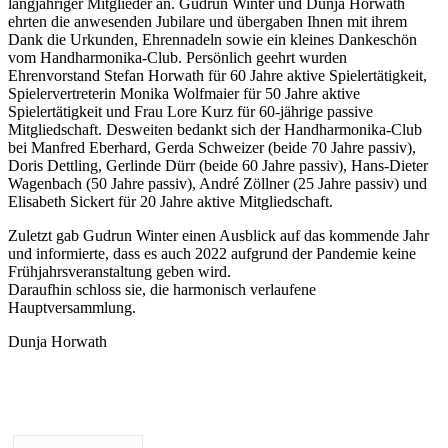
langjähriger Mitglieder an. Gudrun Winter und Dunja Horwath
ehrten die anwesenden Jubilare und übergaben Ihnen mit ihrem
Dank die Urkunden, Ehrennadeln sowie ein kleines Dankeschön
vom Handharmonika-Club. Persönlich geehrt wurden
Ehrenvorstand Stefan Horwath für 60 Jahre aktive Spielertätigkeit,
Spielervertreterin Monika Wolfmaier für 50 Jahre aktive
Spielertätigkeit und Frau Lore Kurz für 60-jährige passive
Mitgliedschaft. Desweiten bedankt sich der Handharmonika-Club
bei Manfred Eberhard, Gerda Schweizer (beide 70 Jahre passiv),
Doris Dettling, Gerlinde Dürr (beide 60 Jahre passiv), Hans-Dieter
Wagenbach (50 Jahre passiv), André Zöllner (25 Jahre passiv) und
Elisabeth Sickert für 20 Jahre aktive Mitgliedschaft.
Zuletzt gab Gudrun Winter einen Ausblick auf das kommende Jahr
und informierte, dass es auch 2022 aufgrund der Pandemie keine
Frühjahrsveranstaltung geben wird.
Daraufhin schloss sie, die harmonisch verlaufene
Hauptversammlung.
Dunja Horwath