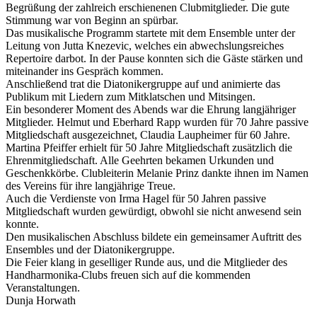
Begrüßung der zahlreich erschienenen Clubmitglieder. Die gute
Stimmung war von Beginn an spürbar.
Das musikalische Programm startete mit dem Ensemble unter der
Leitung von Jutta Knezevic, welches ein abwechslungsreiches
Repertoire darbot. In der Pause konnten sich die Gäste stärken und
miteinander ins Gespräch kommen.
Anschließend trat die Diatonikergruppe auf und animierte das
Publikum mit Liedern zum Mitklatschen und Mitsingen.
Ein besonderer Moment des Abends war die Ehrung langjähriger
Mitglieder. Helmut und Eberhard Rapp wurden für 70 Jahre passive
Mitgliedschaft ausgezeichnet, Claudia Laupheimer für 60 Jahre.
Martina Pfeiffer erhielt für 50 Jahre Mitgliedschaft zusätzlich die
Ehrenmitgliedschaft. Alle Geehrten bekamen Urkunden und
Geschenkkörbe. Clubleiterin Melanie Prinz dankte ihnen im Namen
des Vereins für ihre langjährige Treue.
Auch die Verdienste von Irma Hagel für 50 Jahren passive
Mitgliedschaft wurden gewürdigt, obwohl sie nicht anwesend sein
konnte.
Den musikalischen Abschluss bildete ein gemeinsamer Auftritt des
Ensembles und der Diatonikergruppe.
Die Feier klang in geselliger Runde aus, und die Mitglieder des
Handharmonika-Clubs freuen sich auf die kommenden
Veranstaltungen.
Dunja Horwath