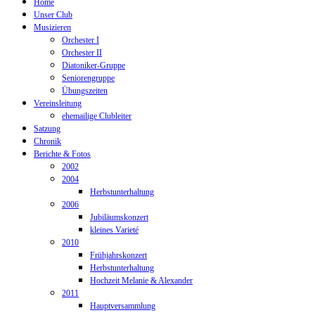
Home
Unser Club
Musizieren
Orchester I
Orchester II
Diatoniker-Gruppe
Seniorengruppe
Übungszeiten
Vereinsleitung
ehemailige Clubleiter
Satzung
Chronik
Berichte & Fotos
2002
2004
Herbstunterhaltung
2006
Jubiläumskonzert
kleines Varieté
2010
Frühjahrskonzert
Herbstunterhaltung
Hochzeit Melanie & Alexander
2011
Hauptversammlung