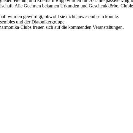
ieder. Helmut und Eberhard Rapp wurden für 70 Jahre passive Mitglie
gliedschaft. Alle Geehrten bekamen Urkunden und Geschenkkörbe. Cluble
chaft wurden gewürdigt, obwohl sie nicht anwesend sein konnte.
nsembles und der Diatonikergruppe.
ndharmonika-Clubs freuen sich auf die kommenden Veranstaltungen.