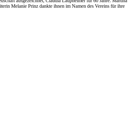
dschaft ausgezeichnet, Claudia Laupheimer für 60 Jahre. Martina
iterin Melanie Prinz dankte ihnen im Namen des Vereins für ihre