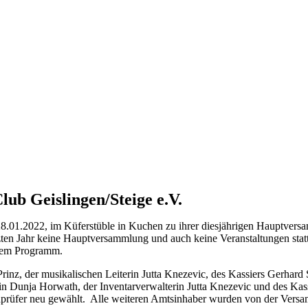
b Geislingen/Steige e.V.
 28.01.2022, im Küferstüble in Kuchen zu ihrer diesjährigen Hauptve
en Jahr keine Hauptversammlung und auch keine Veranstaltungen stattf
 dem Programm.
Prinz, der musikalischen Leiterin Jutta Knezevic, des Kassiers Gerhard
rerin Dunja Horwath, der Inventarverwalterin Jutta Knezevic und des K
enprüfer neu gewählt. Alle weiteren Amtsinhaber wurden von der Versa