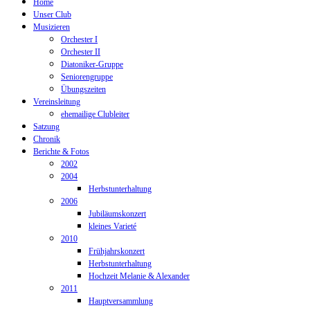
Home
Unser Club
Musizieren
Orchester I
Orchester II
Diatoniker-Gruppe
Seniorengruppe
Übungszeiten
Vereinsleitung
ehemailige Clubleiter
Satzung
Chronik
Berichte & Fotos
2002
2004
Herbstunterhaltung
2006
Jubiläumskonzert
kleines Varieté
2010
Frühjahrskonzert
Herbstunterhaltung
Hochzeit Melanie & Alexander
2011
Hauptversammlung