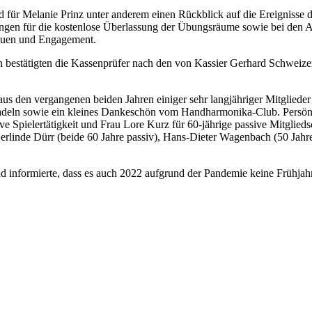
nd für Melanie Prinz unter anderem einen Rückblick auf die Ereignisse 
lingen für die kostenlose Überlassung der Übungsräume sowie bei den 
auen und Engagement.
in bestätigten die Kassenprüfer nach den von Kassier Gerhard Schweizer
us den vergangenen beiden Jahren einiger sehr langjähriger Mitglied
adeln sowie ein kleines Dankeschön vom Handharmonika-Club. Persönli
ktive Spielertätigkeit und Frau Lore Kurz für 60-jährige passive Mitgl
erlinde Dürr (beide 60 Jahre passiv), Hans-Dieter Wagenbach (50 Jahre 
 informierte, dass es auch 2022 aufgrund der Pandemie keine Frühjahr