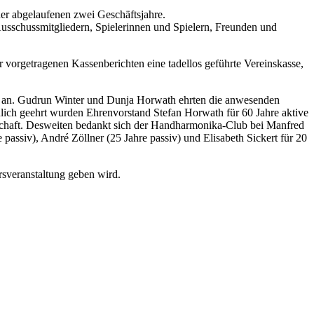
der abgelaufenen zwei Geschäftsjahre.
Ausschussmitgliedern, Spielerinnen und Spielern, Freunden und
 vorgetragenen Kassenberichten eine tadellos geführte Vereinskasse,
er an. Gudrun Winter und Dunja Horwath ehrten die anwesenden
ch geehrt wurden Ehrenvorstand Stefan Horwath für 60 Jahre aktive
iedschaft. Desweiten bedankt sich der Handharmonika-Club bei Manfred
passiv), André Zöllner (25 Jahre passiv) und Elisabeth Sickert für 20
sveranstaltung geben wird.