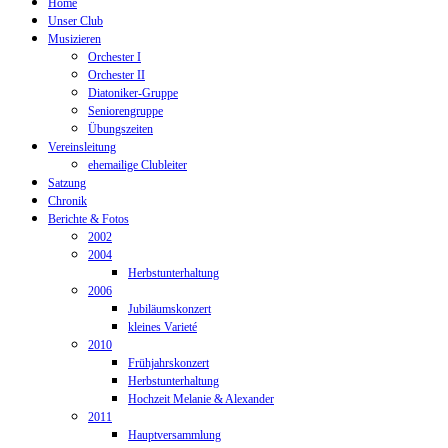
Home
Unser Club
Musizieren
Orchester I
Orchester II
Diatoniker-Gruppe
Seniorengruppe
Übungszeiten
Vereinsleitung
ehemailige Clubleiter
Satzung
Chronik
Berichte & Fotos
2002
2004
Herbstunterhaltung
2006
Jubiläumskonzert
kleines Varieté
2010
Frühjahrskonzert
Herbstunterhaltung
Hochzeit Melanie & Alexander
2011
Hauptversammlung