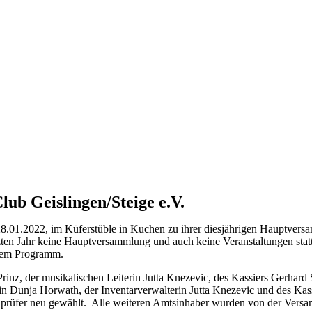
b Geislingen/Steige e.V.
 28.01.2022, im Küferstüble in Kuchen zu ihrer diesjährigen Hauptve
en Jahr keine Hauptversammlung und auch keine Veranstaltungen stattf
 dem Programm.
Prinz, der musikalischen Leiterin Jutta Knezevic, des Kassiers Gerhard
rerin Dunja Horwath, der Inventarverwalterin Jutta Knezevic und des K
enprüfer neu gewählt. Alle weiteren Amtsinhaber wurden von der Versa