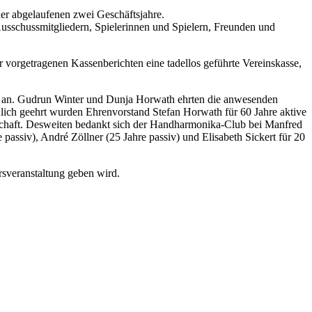
der abgelaufenen zwei Geschäftsjahre.
Ausschussmitgliedern, Spielerinnen und Spielern, Freunden und
 vorgetragenen Kassenberichten eine tadellos geführte Vereinskasse,
er an. Gudrun Winter und Dunja Horwath ehrten die anwesenden
ch geehrt wurden Ehrenvorstand Stefan Horwath für 60 Jahre aktive
iedschaft. Desweiten bedankt sich der Handharmonika-Club bei Manfred
passiv), André Zöllner (25 Jahre passiv) und Elisabeth Sickert für 20
sveranstaltung geben wird.