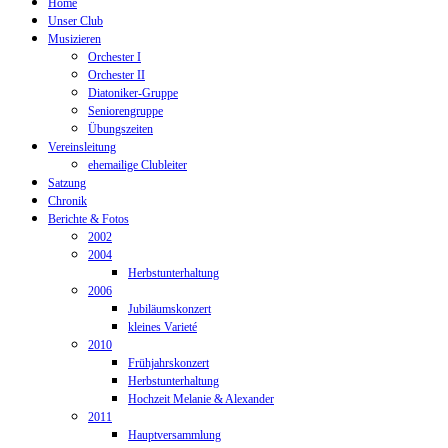
Home
Unser Club
Musizieren
Orchester I
Orchester II
Diatoniker-Gruppe
Seniorengruppe
Übungszeiten
Vereinsleitung
ehemailige Clubleiter
Satzung
Chronik
Berichte & Fotos
2002
2004
Herbstunterhaltung
2006
Jubiläumskonzert
kleines Varieté
2010
Frühjahrskonzert
Herbstunterhaltung
Hochzeit Melanie & Alexander
2011
Hauptversammlung