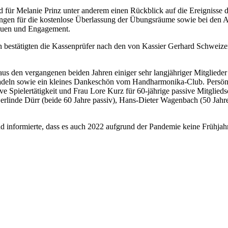
nd für Melanie Prinz unter anderem einen Rückblick auf die Ereignisse 
lingen für die kostenlose Überlassung der Übungsräume sowie bei den 
auen und Engagement.
in bestätigten die Kassenprüfer nach den von Kassier Gerhard Schweizer
us den vergangenen beiden Jahren einiger sehr langjähriger Mitglied
adeln sowie ein kleines Dankeschön vom Handharmonika-Club. Persönli
ktive Spielertätigkeit und Frau Lore Kurz für 60-jährige passive Mitgl
erlinde Dürr (beide 60 Jahre passiv), Hans-Dieter Wagenbach (50 Jahre 
 informierte, dass es auch 2022 aufgrund der Pandemie keine Frühjahr